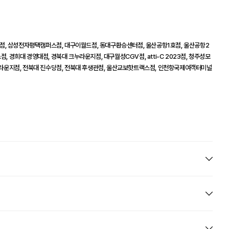
점, 삼성전자평택캠퍼스점, 대구이월드점, 동대구환승센터점, 울산공항1호점, 울산공항2
, 경희대 경영대점, 경북대 크누라운지점, 대구월성CGV점, atti-C 2023점, 청주성모
라운지점, 전북대 진수당점, 전북대 후생관점, 울산교보핫트랙스점, 인천항국제여객터미널