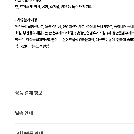
- 전국 할리스 매장
단, 휴게소 및 역사, 공항, 쇼핑몰, 병원 등 특수 매장 제외
- 사용불가 매장
인천공항교통센터점, 오송역사점, 천안아산역사점, 경상대 느티마루점, 동아대 인문대
호점, 부산동의대점, (논)탄천휴게소2호점, (상)정안알밤휴게소점, (하)정안알밤휴게소점
병원점, 경상국립대학생회관점, 부산아트몰링영풍문고점, 대구반야월점, 전북대 중도
점, 국민대 성곡도서관점
상품 결제 정보
발송 안내
교환/반품 안내