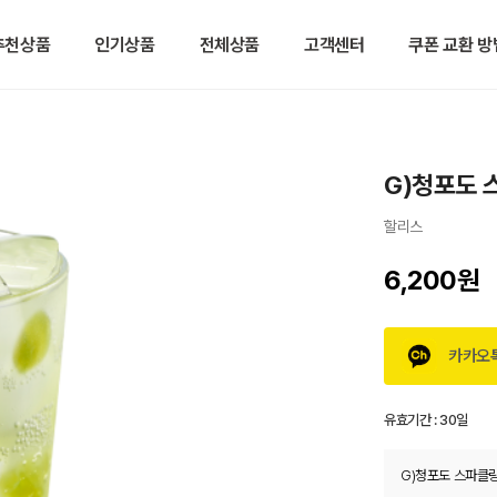
추천상품
인기상품
전체상품
고객센터
쿠폰 교환 방
G)청포도 
할리스
6,200원
카카오
유효기간 :
30일
G)청포도 스파클