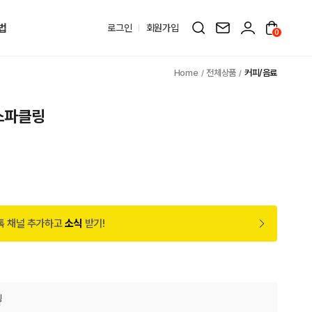
법
로그인
회원가입
0
전체상품
커피/음료
스파클링
톡 채널 추가하고
소식
받기!
링