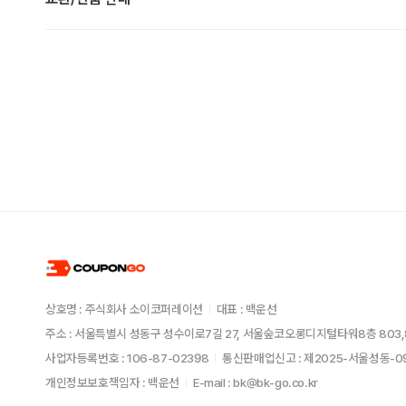
상호명 : 주식회사 소이코퍼레이션
대표 : 백운선
주소 : 서울특별시 성동구 성수이로7길 27, 서울숲코오롱디지털타워8층 803,
사업자등록번호 : 106-87-02398
통신판매업신고 : 제2025-서울성동-
개인정보보호책임자 : 백운선
E-mail : bk@bk-go.co.kr