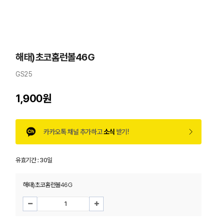
해태)초코홈런볼46G
GS25
1,900원
카카오톡 채널 추가하고
소식
받기!
유효기간 :
30일
해태)초코홈런볼46G