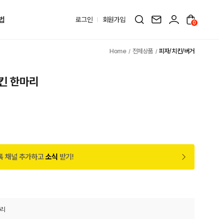
법
로그인
회원가입
0
전체상품
피자/치킨/버거
킨 한마리
톡 채널 추가하고
소식
받기!
마리