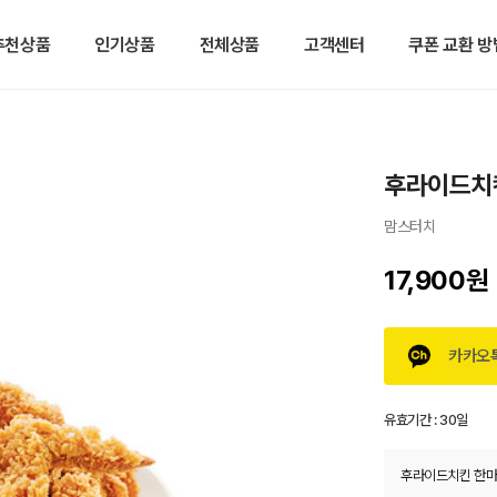
추천상품
인기상품
전체상품
고객센터
쿠폰 교환 방
후라이드치
맘스터치
17,900원
카카오
유효기간 :
30일
후라이드치킨 한