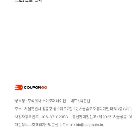
상호명 : 주식회사 소이코퍼레이션
대표 : 백운선
주소 : 서울특별시 성동구 성수이로7길 27, 서울숲코오롱디지털타워8층 803,
사업자등록번호 : 106-87-02398
통신판매업신고 : 제2025-서울성동-
개인정보보호책임자 : 백운선
E-mail : bk@bk-go.co.kr