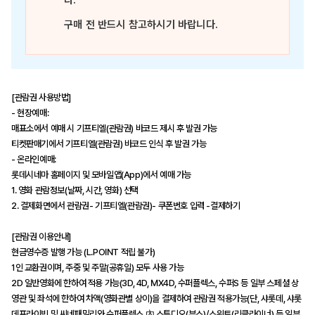
다.
구매 전 반드시 참고하시기 바랍니다.
[관람권 사용방법]
- 현장예매:
매표소에서 예매 시 기프티엘(관람권) 바코드 제시 후 발권 가능
티켓판매기에서 기프티엘(관람권) 바코드 인식 후 발권 가능
- 온라인예매:
롯데시네마 홈페이지 및 모바일앱(App)에서 예매 가능
1. 영화 관람정보(날짜, 시간, 영화) 선택
2. 결제화면에서 관람권- 기프티엘(관람권)- 쿠폰번호 입력 -결제하기
[관람권 이용안내]
현금영수증 발행 가능 (L.POINT 적립 불가)
1인 교환권이며, 주중 및 주말(공휴일) 모두 사용 가능
2D 일반영화에 한하여 적용 가능(3D, 4D, MX4D, 수퍼플렉스, 수퍼S 등 일부 스페셜 상
영관 및 좌석에 한하여 차액(영화관별 상이)을 결제하여 관람권 적용가능(단, 샤롯데, 샤롯
데프라이빗 및 씨네패밀리와 수퍼플렉스 內 스튜디오(부스)/스위트(리클라이너) 등 일부