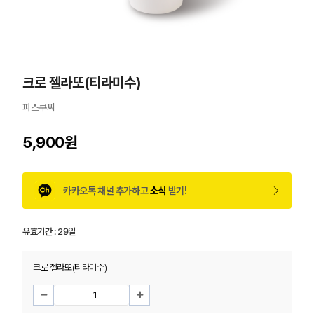
크로 젤라또(티라미수)
파스쿠찌
5,900원
카카오톡 채널 추가하고
소식
받기!
유효기간 :
29일
크로 젤라또(티라미수)