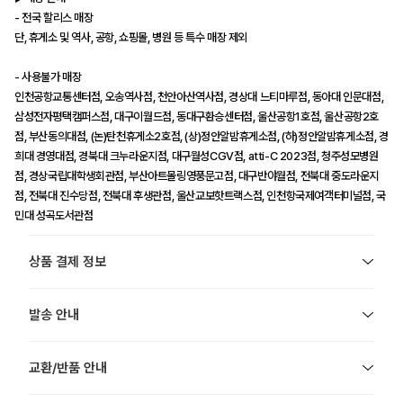
- 전국 할리스 매장
단, 휴게소 및 역사, 공항, 쇼핑몰, 병원 등 특수 매장 제외
- 사용불가 매장
인천공항교통센터점, 오송역사점, 천안아산역사점, 경상대 느티마루점, 동아대 인문대점,
삼성전자평택캠퍼스점, 대구이월드점, 동대구환승센터점, 울산공항1호점, 울산공항2호
점, 부산동의대점, (논)탄천휴게소2호점, (상)정안알밤휴게소점, (하)정안알밤휴게소점, 경
희대 경영대점, 경북대 크누라운지점, 대구월성CGV점, atti-C 2023점, 청주성모병원
점, 경상국립대학생회관점, 부산아트몰링영풍문고점, 대구반야월점, 전북대 중도라운지
점, 전북대 진수당점, 전북대 후생관점, 울산교보핫트랙스점, 인천항국제여객터미널점, 국
민대 성곡도서관점
상품 결제 정보
발송 안내
교환/반품 안내