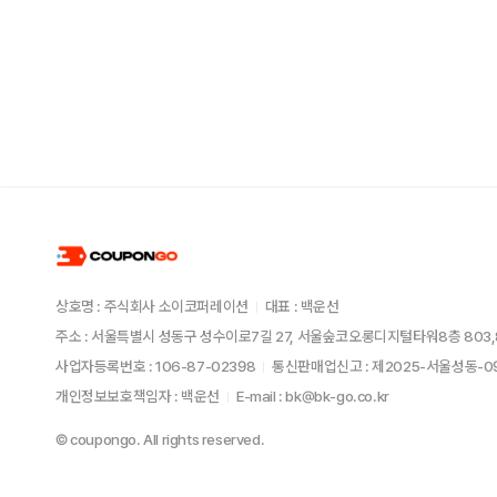
상호명 : 주식회사 소이코퍼레이션
대표 : 백운선
주소 : 서울특별시 성동구 성수이로7길 27, 서울숲코오롱디지털타워8층 803,
사업자등록번호 : 106-87-02398
통신판매업신고 : 제2025-서울성동-
개인정보보호책임자 : 백운선
E-mail : bk@bk-go.co.kr
© coupongo. All rights reserved.