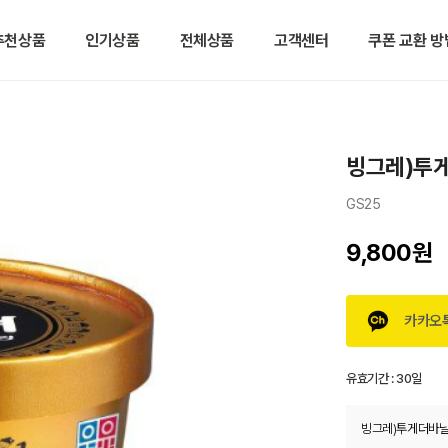
추천상품
인기상품
전체상품
고객센터
쿠폰 교환 방
빙그레)투
GS25
9,800원
카카오
유효기간 :
30일
빙그레)투게더바닐