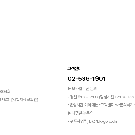
고객센터
02-536-1901
▶ 모바일쿠폰 문의
804호
- 평일 9:00-17:00 (점심시간 12:00~13:
0978호
[사업자정보확인]
*운영시간 이외에는 "고객센터">"문의하기"
▶ 대행발송 문의
- 쿠폰사업팀, bk@bk-go.co.kr