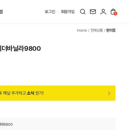
법
로그인
회원가입
0
전체상품
편의점
게더바닐라9800
톡 채널 추가하고
소식
받기!
라9800