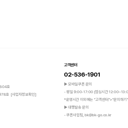
고객센터
02-536-1901
▶ 모바일쿠폰 문의
804호
- 평일 9:00-17:00 (점심시간 12:00~13:
0978호
[사업자정보확인]
*운영시간 이외에는 "고객센터">"문의하기"
▶ 대행발송 문의
- 쿠폰사업팀, bk@bk-go.co.kr