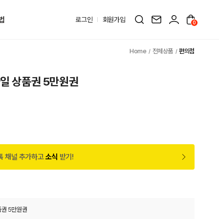
법
로그인
회원가입
0
전체상품
편의점
바일 상품권 5만원권
원
톡 채널 추가하고
소식
받기!
품권 5만원권