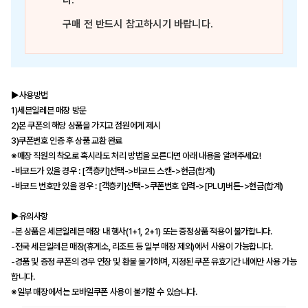
다.
구매 전 반드시 참고하시기 바랍니다.
▶사용방법
1)세븐일레븐 매장 방문
2)본 쿠폰의 해당 상품을 가지고 점원에게 제시
3)쿠폰번호 인증 후 상품 교환 완료
※매장 직원의 착오로 혹시라도 처리 방법을 모른다면 아래 내용을 알려주세요!
-바코드가 있을 경우 : [객층키]선택->바코드 스캔->현금(합계)
-바코드 번호만 있을 경우 : [객층키]선택->쿠폰번호 입력->[PLU]버튼->현금(합계)
▶유의사항
-본 상품은 세븐일레븐 매장 내 행사(1+1, 2+1) 또는 증정상품 적용이 불가합니다.
-전국 세븐일레븐 매장(휴게소, 리조트 등 일부 매장 제외)에서 사용이 가능합니다.
-경품 및 증정 쿠폰의 경우 연장 및 환불 불가하며, 지정된 쿠폰 유효기간 내에만 사용 가능
합니다.
※일부 매장에서는 모바일쿠폰 사용이 불가할 수 있습니다.