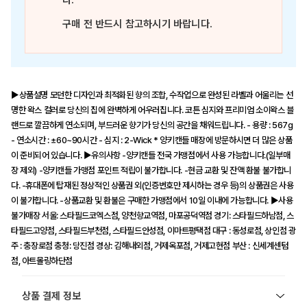
다.
구매 전 반드시 참고하시기 바랍니다.
▶상품설명 모던한 디자인과 최적화된 향의 조합, 수작업으로 완성된 라벨과 어울리는 선
명한 왁스 컬러로 당신의 집에 완벽하게 어우러집니다. 코튼 심지와 프리미엄 소이왁스 블
랜드로 깔끔하게 연소되며, 부드러운 향기가 당신의 공간을 채워드립니다. - 용량 : 567g
- 연소시간 : ±60~90시간 - 심지 : 2-Wick * 양키캔들 매장에 방문하시면 더 많은 상품
이 준비되어 있습니다. ▶유의사항 -양키캔들 전국 가맹점에서 사용 가능합니다.(일부매
장 제외) -양키캔들 가맹점 포인트 적립이 불가합니다. -현금 교환 및 잔액 환불 불가합니
다. -휴대폰에 탑재된 정상적인 상품권 외(인증번호만 제시하는 경우 등)의 상품권은 사용
이 불가합니다. -상품교환 및 환불은 구매한 가맹점에서 10일 이내에 가능합니다. ▶사용
불가매장 서울: 스타필드코엑스점, 양천향교역점, 마포공덕역점 경기: 스타필드하남점, 스
타필드고양점, 스타필드부천점, 스타필드안성점, 이마트평택점 대구 : 동성로점, 상인점 광
주 : 충장로점 충청: 당진점 경상: 김해내외점, 거제옥포점, 거제고현점 부산 : 신세계센텀
점, 아트몰링하단점
상품 결제 정보