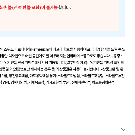
소·환불(잔액 환불 포함)이 불가능
합니다.
인 스위스 피르메니히(Firmenich)의 최고급 향료를 사용하여 프리미엄 향기를 느낄 수 있
깔끔한 디자인으로 어떤 공간에도 잘 어우러지는 인테리어 소품으로도 좋습니다. - 용량 :
사항 -양키캔들 전국 가맹점에서 사용 가능합니다.(일부매장 제외) -양키캔들 가맹점 포인트
 상품권 외(인증번호만 제시하는 경우 등)의 상품권은 사용이 불가합니다. -상품교환 및 환
엑스점, 양천향교역점, 마포공덕역점 경기: 스타필드하남점, 스타필드고양점, 스타필드부천
진점 경상: 김해내외점, 거제옥포점, 거제고현점 부산 : 신세계센텀점, 아트몰링하단점