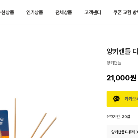
추천상품
인기상품
전체상품
고객센터
쿠폰 교환 방
양키캔들 디
양키캔들
21,000원
카카오
유효기간 :
30일
양키캔들 디퓨저 3