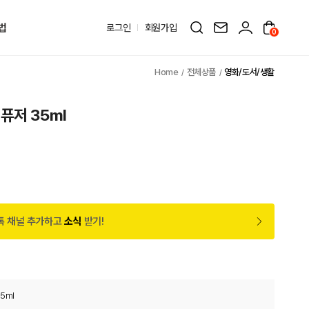
법
로그인
회원가입
0
전체상품
영화/도서/생활
퓨저 35ml
톡 채널 추가하고
소식
받기!
5ml