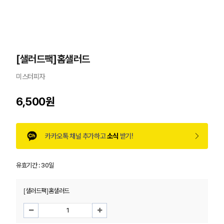
[샐러드팩]홈샐러드
미스터피자
6,500원
카카오톡 채널 추가하고
소식
받기!
유효기간 :
30일
[샐러드팩]홈샐러드