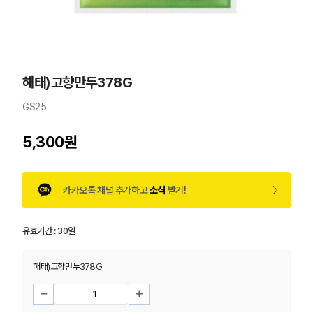
해태)고향만두378G
GS25
5,300원
카카오톡 채널 추가하고
소식
받기!
유효기간 :
30일
해태)고향만두378G