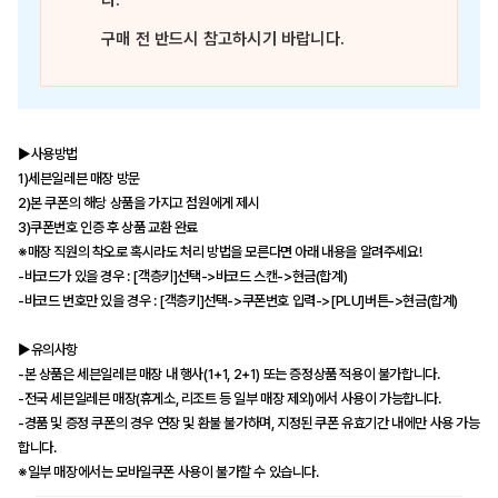
다.
구매 전 반드시 참고하시기 바랍니다.
▶사용방법
1)세븐일레븐 매장 방문
2)본 쿠폰의 해당 상품을 가지고 점원에게 제시
3)쿠폰번호 인증 후 상품 교환 완료
※매장 직원의 착오로 혹시라도 처리 방법을 모른다면 아래 내용을 알려주세요!
-바코드가 있을 경우 : [객층키]선택->바코드 스캔->현금(합계)
-바코드 번호만 있을 경우 : [객층키]선택->쿠폰번호 입력->[PLU]버튼->현금(합계)
▶유의사항
-본 상품은 세븐일레븐 매장 내 행사(1+1, 2+1) 또는 증정상품 적용이 불가합니다.
-전국 세븐일레븐 매장(휴게소, 리조트 등 일부 매장 제외)에서 사용이 가능합니다.
-경품 및 증정 쿠폰의 경우 연장 및 환불 불가하며, 지정된 쿠폰 유효기간 내에만 사용 가능
합니다.
※일부 매장에서는 모바일쿠폰 사용이 불가할 수 있습니다.