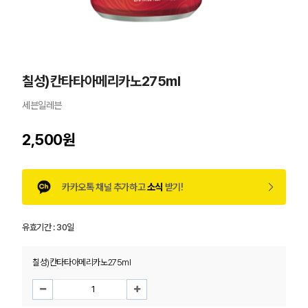
칠성)칸타타아메리카노275ml
세븐일레븐
2,500원
카카오톡 채널 추가하고
소식
받기!
유효기간 :
30일
칠성)칸타타아메리카노275ml