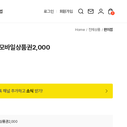
법
로그인
회원가입
0
전체상품
편의점
모바일상품권2,000
톡 채널 추가하고
소식
받기!
품권2,000