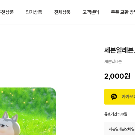
추천상품
인기상품
전체상품
고객센터
쿠폰 교환 방
세븐일레븐
세븐일레븐
2,000원
카카오
유효기간 :
30일
세븐일레븐모바일상