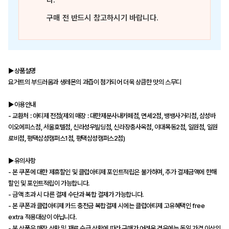
다.
구매 전 반드시 참고하시기 바랍니다.
▶상품설명
요거트의 부드러움과 생레몬의 과즙이 첨가되어 더욱 상큼한 맛의 스무디
▶이용안내
- 교환처 : 아티제 전점(제외 매장 : 대한제분사내카페점, 면세2점, 뱅뱅사거리점, 삼성바
이오에피스점, 서울호텔점, 신라성우빌딩점, 신라장충사옥점, 이대목동2점, 일원점, 일원
로비점, 평택삼성캠퍼스1점, 평택삼성캠퍼스2점)
▶유의사항
- 본 쿠폰에 대한 제휴할인 및 클럽아티제 포인트적립은 불가하며, 추가 결제금액에 한해
할인 및 포인트적립이 가능합니다.
- 금액 초과 시 다른 결제 수단과 복합 결제가 가능합니다.
- 본 쿠폰과 클럽아티제 카드 충전금 복합결제 시에는 클럽아티제 고유혜택인 free
extra 적용대상이 아닙니다.
- 본 상품은 매장 상황 및 재료 수급 상황에 따라 구매가 어려운 경우에는 동일 가격 이상의