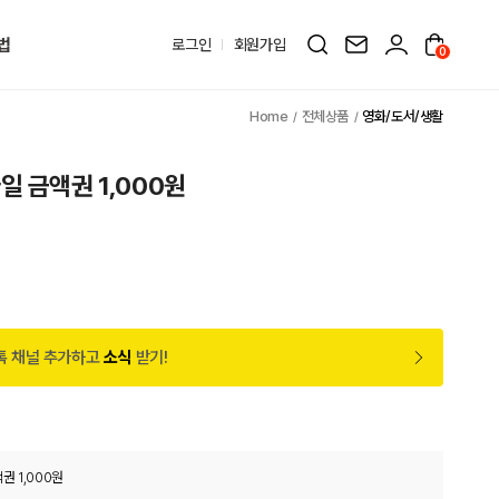
법
로그인
회원가입
0
전체상품
영화/도서/생활
일 금액권 1,000원
톡 채널 추가하고
소식
받기!
권 1,000원