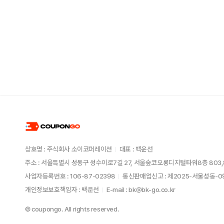
상호명 : 주식회사 소이코퍼레이션
대표 : 백운선
주소 : 서울특별시 성동구 성수이로7길 27, 서울숲코오롱디지털타워8층 803,
사업자등록번호 : 106-87-02398
통신판매업신고 : 제2025-서울성동-
개인정보보호책임자 : 백운선
E-mail : bk@bk-go.co.kr
© coupongo. All rights reserved.