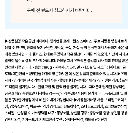
다.
구매 전 반드시 참고하시기 바랍니다.
▶상품설명 작은 공간 어디에나, 양키캔들 프래그런스 스피어스. 주로 차량용 방향제로 사
용할 수 있으며, 향초를 놓기 곤란한 세탁실, 욕실, 거실 등 작은 공간에서 사용하기 좋은 실
내용 방향제입니다. 겔 비즈 형태로 투명하고 작은 알갱이가 채워져 있으며, 시간이 지나고
발향이 될수록 겔 비즈가 작아집니다. 환경부 고시 유해성분 불검출 검사 적합 판정을 받은
안전한 제품입니다. - 용량 : 180g - 지속시간 : ±45일 - 제조원 및 제조국 : ㈜아로마글
로바/대한민국 * 양키캔들 매장에 방문하시면 더 많은 상품이 준비되어 있습니다. ▶유의
사항 -양키캔들 전국 가맹점에서 사용 가능합니다.(일부매장 제외) -양키캔들 가맹점 포인
트 적립이 불가합니다. -현금 교환 및 잔액 환불 불가합니다. -휴대폰에 탑재된 정상적인
상품권 외(인증번호만 제시하는 경우 등)의 상품권은 사용이 불가합니다. -상품교환 및 환
불은 구매한 가맹점에서 10일 이내에 가능합니다. ▶사용불가매장 서울: 스타필드코엑스
점, 양천향교역점, 마포공덕역점 경기: 스타필드하남점, 스타필드고양점, 스타필드부천점,
스타필드안성점, 이마트평택점 대구 : 동성로점, 상인점 광주 : 충장로점 충청: 당진점 경상:
김해내외점, 거제옥포점, 거제고현점 부산 : 신세계센텀점, 아트몰링하단점