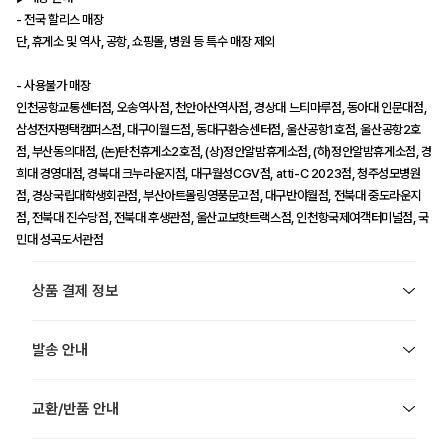
- 전국 할리스 매장
단, 휴게소 및 역사, 공항, 쇼핑몰, 병원 등 특수 매장 제외
- 사용불가 매장
인천공항교통센터점, 오송역사점, 천안아산역사점, 경상대 느티마루점, 동아대 인문대점,
삼성전자평택캠퍼스점, 대구이월드점, 동대구환승센터점, 울산공항1호점, 울산공항2호
점, 부산동의대점, (논)탄천휴게소2호점, (상)정안알밤휴게소점, (하)정안알밤휴게소점, 경
희대 경영대점, 경북대 크누라운지점, 대구월성CGV점, atti-C 2023점, 청주성모병원
점, 경상국립대학생회관점, 부산아트몰링영풍문고점, 대구반야월점, 전북대 중도라운지
점, 전북대 진수당점, 전북대 후생관점, 울산교보핫트랙스점, 인천항국제여객터미널점, 국
민대 성곡도서관점
상품 결제 정보
발송 안내
교환/반품 안내