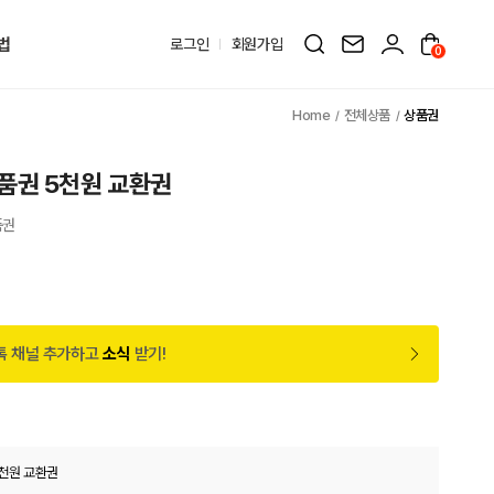
법
로그인
회원가입
0
전체상품
상품권
품권 5천원 교환권
품권
톡 채널 추가하고
소식
받기!
천원 교환권