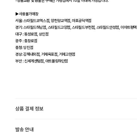
-상품교환 및 환불은 구매한 가맹점에서 10일 이내에 가능합니다.
▶사용불가매장
서울: 스타필드코엑스점, 양천향교역점, 마포공덕역점
경기: 스타필드하남점, 스타필드고양점, 스타필드부천점, 스타필드안성점, 이마트평
대구 : 동성로점, 상인점
광주 : 충장로점
충청: 당진점
경상: 김해내외점, 거제옥포점, 거제고현점
부산 : 신세계센텀점, 아트몰링하단점
상품 결제 정보
발송 안내