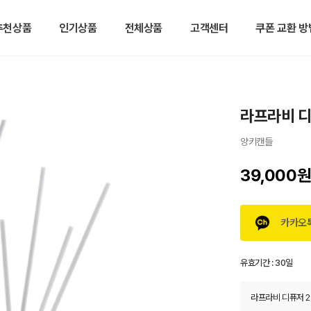
추천상품
인기상품
전체상품
고객센터
쿠폰 교환 방
라프라비 디
양키캔들
39,000
카카오
유효기간 :
30일
라프라비 디퓨저 2