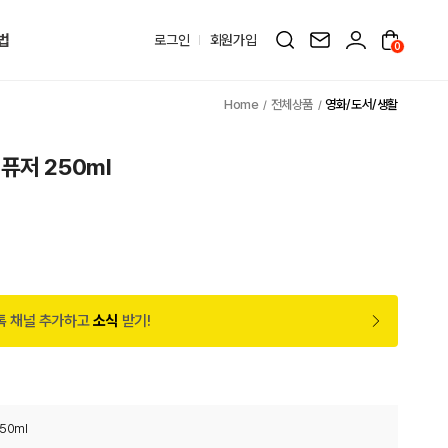
법
로그인
회원가입
0
전체상품
영화/도서/생활
퓨저 250ml
원
톡 채널 추가하고
소식
받기!
50ml