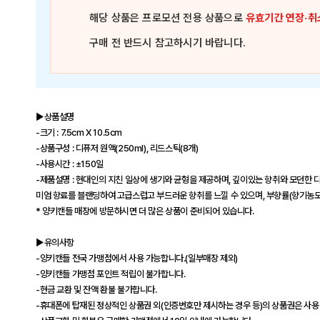
해당 상품은
프로모션 전용 상품
으로
유효기간 연장·취
구매 전 반드시 참고하시기 바랍니다.
▶상품설명
-크기 : 7.5cm X 10.5cm
-상품구성 : 디퓨저 원액(250ml), 리드스틱(8개)
-사용시간 : ±150일
-제품설명 : 현대인의 지친 일상에 생기와 균형을 제공하며, 깊이있는 향취와 모던한
미엄 향료를 블랜딩하여 고급스럽고 부드러운 향취를 느낄 수 있으며, 부향률(향기농도
* 양키캔들 매장에 방문하시면 더 많은 상품이 준비되어 있습니다.
▶유의사항
-양키캔들 전국 가맹점에서 사용 가능합니다.(일부매장 제외)
-양키캔들 가맹점 포인트 적립이 불가합니다.
-현금 교환 및 잔액 환불 불가합니다.
-휴대폰에 탑재된 정상적인 상품권 외(인증번호만 제시하는 경우 등)의 상품권은 사용