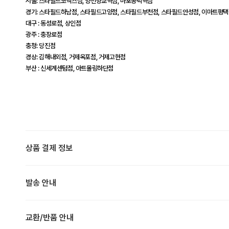
서울: 스타필드코엑스점, 양천향교역점, 마포공덕역점
경기: 스타필드하남점, 스타필드고양점, 스타필드부천점, 스타필드안성점, 이마트평
대구 : 동성로점, 상인점
광주 : 충장로점
충청: 당진점
경상: 김해내외점, 거제옥포점, 거제고현점
부산 : 신세계센텀점, 아트몰링하단점
상품 결제 정보
발송 안내
교환/반품 안내