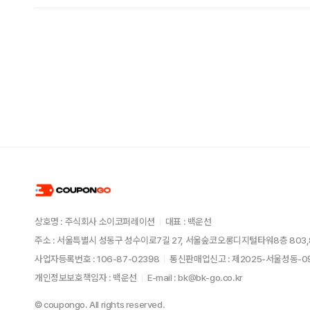
상호명 : 주식회사 소이코퍼레이션
대표 : 백운선
주소 : 서울특별시 성동구 성수이로7길 27, 서울숲코오롱디지털타워8층 803,
사업자등록번호 : 106-87-02398
통신판매업신고 : 제2025-서울성동-
개인정보보호책임자 : 백운선
E-mail : bk@bk-go.co.kr
© coupongo. All rights reserved.