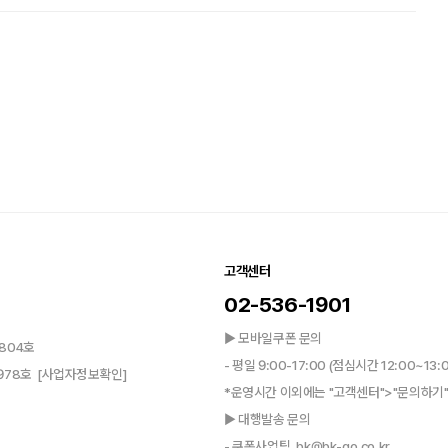
고객센터
02-536-1901
▶ 모바일쿠폰 문의
804호
- 평일 9:00-17:00 (점심시간 12:00~13:
0978호
[사업자정보확인]
*운영시간 이외에는 "고객센터">"문의하기"
▶ 대행발송 문의
- 쿠폰사업팀, bk@bk-go.co.kr