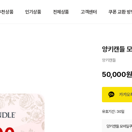
추천상품
인기상품
전체상품
고객센터
쿠폰 교환 방
양키캔들 
양키캔들
50,000
카카오
유효기간 :
30일
양키캔들 모바일쿠