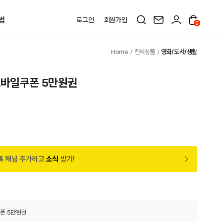
법
로그인
회원가입
0
전체상품
영화/도서/생활
모바일쿠폰 5만원권
원
톡 채널 추가하고
소식
받기!
폰 5만원권