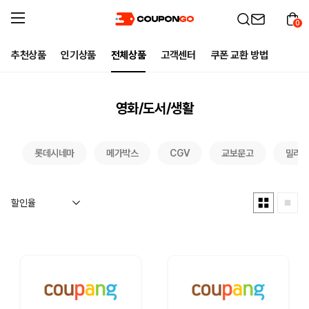
0
추천상품
인기상품
전체상품
고객센터
쿠폰 교환 방법
영화/도서/생활
롯데시네마
메가박스
CGV
교보문고
밀리의