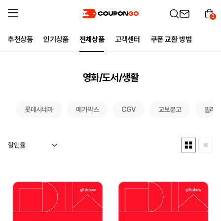
0
추천상품
인기상품
전체상품
고객센터
쿠폰 교환 방법
영화/도서/생활
롯데시네마
메가박스
CGV
교보문고
밀리의