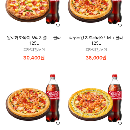
알로하 하와이 오리지널L + 콜라
씨푸드킹 치즈크러스트M + 콜라
1.25L
1.25L
피자/치킨/버거
피자/치킨/버거
30,400원
36,000원