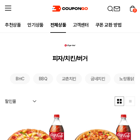
0
추천상품
인기상품
전체상품
고객센터
쿠폰 교환 방법
피자/치킨/버거
BHC
BBQ
교촌치킨
굽네치킨
노랑통닭