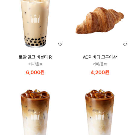
로얄 밀크 버블티 R
AOP 버터 크루아상
커피/음료
커피/음료
6,000원
4,200원