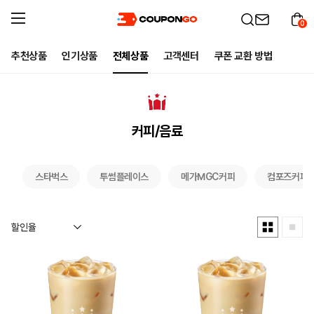
0
추천상품
인기상품
전체상품
고객센터
쿠폰 교환 방법
커피/음료
스타벅스
투썸플레이스
메가MGC커피
컴포즈커피